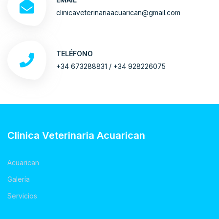
clinicaveterinariaacuarican@gmail.com
TELÉFONO
+34 673288831 / +34 928226075
Clinica Veterinaria Acuarican
Acuarican
Galería
Servicios